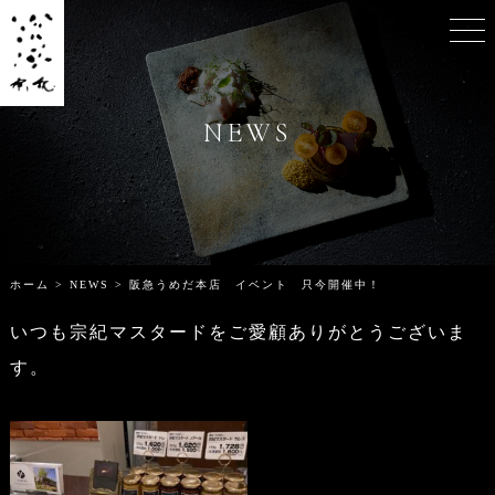
RECIPE
CART
NEWS
MY PAGE
ホーム
>
NEWS
>
阪急うめだ本店 イベント 只今開催中！
いつも宗紀マスタードをご愛顧ありがとうございま
す。